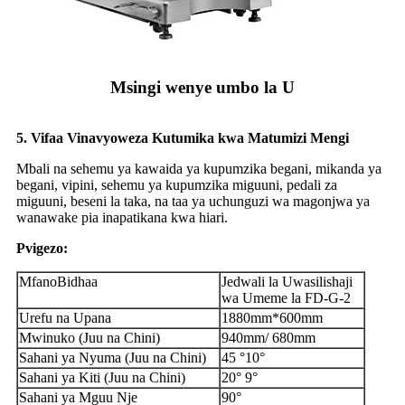
Msingi wenye umbo la U
5. Vifaa Vinavyoweza Kutumika kwa Matumizi Mengi
Mbali na sehemu ya kawaida ya kupumzika begani, mikanda ya
begani, vipini, sehemu ya kupumzika miguuni, pedali za
miguuni, beseni la taka, na taa ya uchunguzi wa magonjwa ya
wanawake pia inapatikana kwa hiari.
P
vigezo:
Mfano
Bidhaa
Jedwali la Uwasilishaji
wa Umeme la FD-G-2
Urefu na Upana
1880mm*600mm
Mwinuko (Juu na Chini)
940mm/ 680mm
Sahani ya Nyuma (Juu na Chini)
45 °10°
Sahani ya Kiti (Juu na Chini)
20° 9°
Sahani ya Mguu Nje
90°