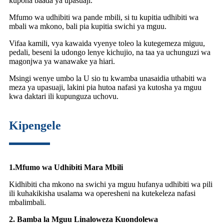
kupona baada ya upasuaji.
Mfumo wa udhibiti wa pande mbili, si tu kupitia udhibiti wa
mbali wa mkono, bali pia kupitia swichi ya mguu.
Vifaa kamili, vya kawaida vyenye toleo la kutegemeza miguu,
pedali, beseni la udongo lenye kichujio, na taa ya uchunguzi wa
magonjwa ya wanawake ya hiari.
Msingi wenye umbo la U sio tu kwamba unasaidia uthabiti wa
meza ya upasuaji, lakini pia hutoa nafasi ya kutosha ya mguu
kwa daktari ili kupunguza uchovu.
Kipengele
1.
Mfumo wa Udhibiti Mara Mbili
Kidhibiti cha mkono na swichi ya mguu hufanya udhibiti wa pili
ili kuhakikisha usalama wa operesheni na kutekeleza nafasi
mbalimbali.
2. Bamba la Mguu Linaloweza Kuondolewa