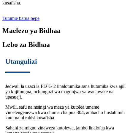
kusafisha.
Tutumie barua pepe
Maelezo ya Bidhaa
Lebo za Bidhaa
Utangulizi
Jedwali la uzazi la FD-G-2 linalotumika sana hutumika kwa ajili
ya kujifungua, uchunguzi wa magonjwa ya wanawake na
upasuaji.
Mwili, safu na msingi wa meza ya kutolea umeme
vimetengenezwa kwa chuma cha pua 304, ambacho hustahimili
kutu na ni rahisi kusafisha.
Sahani za miguu zinaweza kutolewa, jambo linalofaa kwa