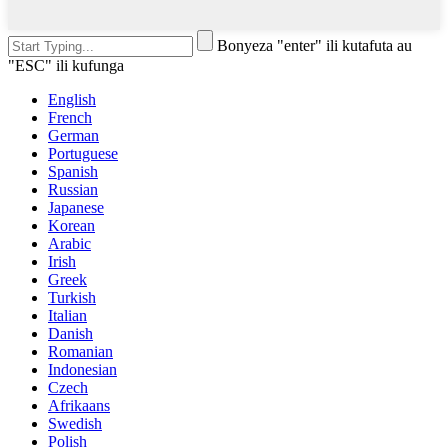
Bonyeza "enter" ili kutafuta au
"ESC" ili kufunga
English
French
German
Portuguese
Spanish
Russian
Japanese
Korean
Arabic
Irish
Greek
Turkish
Italian
Danish
Romanian
Indonesian
Czech
Afrikaans
Swedish
Polish