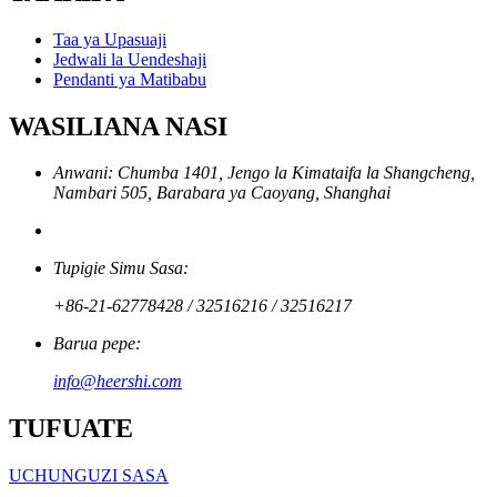
Taa ya Upasuaji
Jedwali la Uendeshaji
Pendanti ya Matibabu
WASILIANA NASI
Anwani: Chumba 1401, Jengo la Kimataifa la Shangcheng,
Nambari 505, Barabara ya Caoyang, Shanghai
Tupigie Simu Sasa:
+86-21-62778428 / 32516216 / 32516217
Barua pepe:
info@heershi.com
TUFUATE
UCHUNGUZI SASA