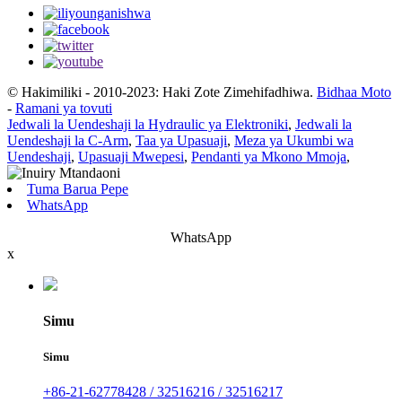
© Hakimiliki - 2010-2023: Haki Zote Zimehifadhiwa.
Bidhaa Moto
-
Ramani ya tovuti
Jedwali la Uendeshaji la Hydraulic ya Elektroniki
,
Jedwali la
Uendeshaji la C-Arm
,
Taa ya Upasuaji
,
Meza ya Ukumbi wa
Uendeshaji
,
Upasuaji Mwepesi
,
Pendanti ya Mkono Mmoja
,
Tuma Barua Pepe
WhatsApp
WhatsApp
x
Simu
Simu
+86-21-62778428 / 32516216 / 32516217