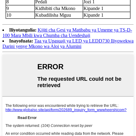
8
Pedali
Jozi 1
9
Kidhibiti cha Mkono
Kipande 1
10
Kubadilisha Mguu
Kipande 1
Iliyotangulia:
Kijiti cha Gesi ya Matibabu ya Umeme ya TS-D-
100 Mara Mbili kwa Chumba cha Uendeshaji
Inayofuata:
Taa ya Upasuaji ya LED ya LEDD730 Iliyowekwa
Darini yenye Mkono wa Aloi ya Alumini