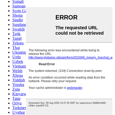
Somali
Samoan
Scots Gaelic
Shona
Sindhi
Sundanese
Swahili
Tajik
Tamil
Telugu
Thai
Ukrainian
Urdu
Uzbek
Vietnamese
Welsh
Xhosa
Yiddish
Yoruba
Zulu
Kinyarwanda
Tatar
Oriya
Turkmen
Uyghur