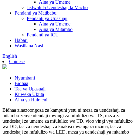
Aina ya Umeme
Jedwali la Uendeshaji la Macho
Pendanti ya Matibabu
Pendanti ya Upasuaji
Aina ya Umeme
Aina ya Mitambo
Pendanti ya ICU
Habari
Wasiliana Nasi
English
Chinese
Nyumbani
Bidhaa
Taa ya Upasuaji
Kuweka Ukuta
Aina ya Halojeni
Bidhaa zinazoongoza za kampuni yetu ni meza za uendeshaji za
mitambo zenye utendaji mwingi za mfululizo wa TS, meza za
uendeshaji za umeme za mfululizo wa TD, vioo vingi vya mfululizo
wa DD, taa za uendeshaji za kuakisi mwangaza mzima, taa za
uendeshaji za mfululizo wa LED, meza ya uendeshaji ya mitambo