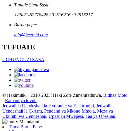
Tupigie Simu Sasa:
+86-21-62778428 / 32516216 / 32516217
Barua pepe:
info@heershi.com
TUFUATE
UCHUNGUZI SASA
© Hakimiliki - 2010-2023: Haki Zote Zimehifadhiwa.
Bidhaa Moto
-
Ramani ya tovuti
Jedwali la Uendeshaji la Hydraulic ya Elektroniki
,
Jedwali la
Uendeshaji la C-Arm
,
Pendanti ya Mkono Mmoja
,
Meza ya
Ukumbi wa Uendeshaji
,
Upasuaji Mwepesi
,
Taa ya Upasuaji
,
Tuma Barua Pepe