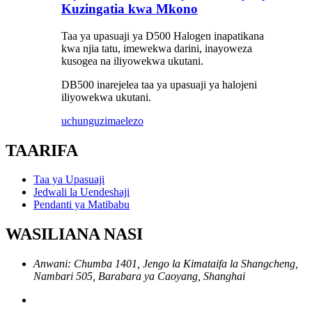
Kuzingatia kwa Mkono
Taa ya upasuaji ya D500 Halogen inapatikana
kwa njia tatu, imewekwa darini, inayoweza
kusogea na iliyowekwa ukutani.
DB500 inarejelea taa ya upasuaji ya halojeni
iliyowekwa ukutani.
uchunguzi
maelezo
TAARIFA
Taa ya Upasuaji
Jedwali la Uendeshaji
Pendanti ya Matibabu
WASILIANA NASI
Anwani: Chumba 1401, Jengo la Kimataifa la Shangcheng,
Nambari 505, Barabara ya Caoyang, Shanghai