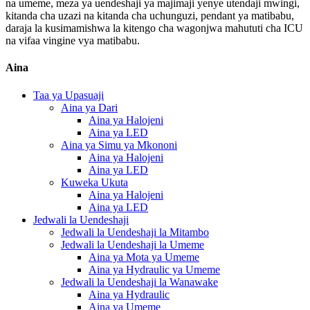
na umeme, meza ya uendeshaji ya majimaji yenye utendaji mwingi,
kitanda cha uzazi na kitanda cha uchunguzi, pendant ya matibabu,
daraja la kusimamishwa la kitengo cha wagonjwa mahututi cha ICU
na vifaa vingine vya matibabu.
Aina
Taa ya Upasuaji
Aina ya Dari
Aina ya Halojeni
Aina ya LED
Aina ya Simu ya Mkononi
Aina ya Halojeni
Aina ya LED
Kuweka Ukuta
Aina ya Halojeni
Aina ya LED
Jedwali la Uendeshaji
Jedwali la Uendeshaji la Mitambo
Jedwali la Uendeshaji la Umeme
Aina ya Mota ya Umeme
Aina ya Hydraulic ya Umeme
Jedwali la Uendeshaji la Wanawake
Aina ya Hydraulic
Aina ya Umeme