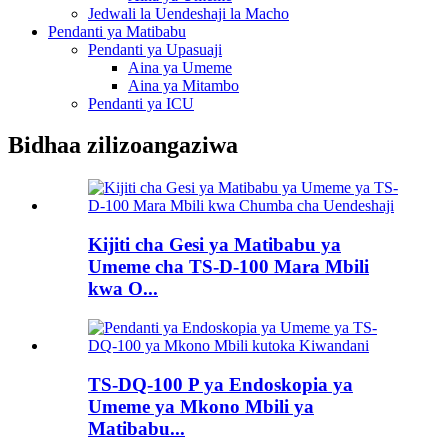
Jedwali la Uendeshaji la Macho
Pendanti ya Matibabu
Pendanti ya Upasuaji
Aina ya Umeme
Aina ya Mitambo
Pendanti ya ICU
Bidhaa zilizoangaziwa
Kijiti cha Gesi ya Matibabu ya
Umeme cha TS-D-100 Mara Mbili
kwa O...
TS-DQ-100 P ya Endoskopia ya
Umeme ya Mkono Mbili ya
Matibabu...