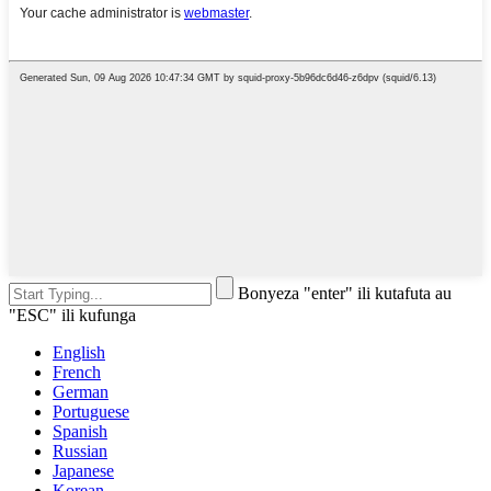
Bonyeza "enter" ili kutafuta au
"ESC" ili kufunga
English
French
German
Portuguese
Spanish
Russian
Japanese
Korean