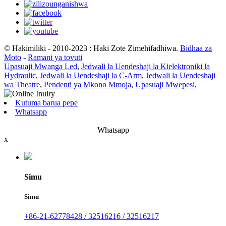
© Hakimiliki - 2010-2023 : Haki Zote Zimehifadhiwa.
Bidhaa za
Moto
-
Ramani ya tovuti
Upasuaji Mwanga Led
,
Jedwali la Uendeshaji la Kielektroniki la
Hydraulic
,
Jedwali la Uendeshaji la C-Arm
,
Jedwali la Uendeshaji
wa Theatre
,
Pendenti ya Mkono Mmoja
,
Upasuaji Mwepesi
,
Kutuma barua pepe
Whatsapp
Whatsapp
x
Simu
Simu
+86-21-62778428 / 32516216 / 32516217