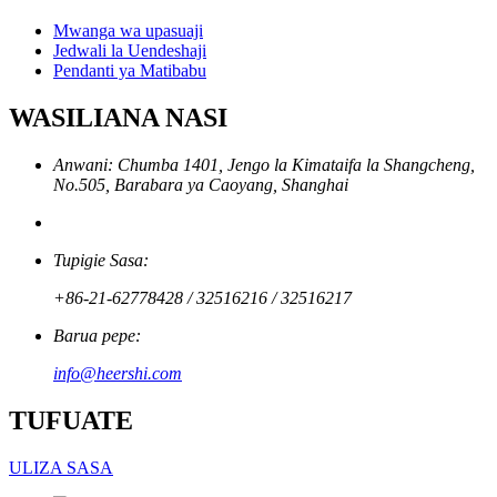
Mwanga wa upasuaji
Jedwali la Uendeshaji
Pendanti ya Matibabu
WASILIANA NASI
Anwani: Chumba 1401, Jengo la Kimataifa la Shangcheng,
No.505, Barabara ya Caoyang, Shanghai
Tupigie Sasa:
+86-21-62778428 / 32516216 / 32516217
Barua pepe:
info@heershi.com
TUFUATE
ULIZA SASA