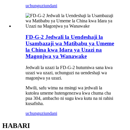
uchunguzi
undani
FD-G-2 Jedwali la Uendeshaji la
Usambazaji wa Matibabu ya Umeme
la China kwa Idara ya Uzazi na
Magonjwa ya Wanawake
Jedwali la uzazi la FD-G-2 hutumiwa sana kwa
uzazi wa uzazi, uchunguzi na uendeshaji wa
magonjwa ya uzazi.
Mwili, safu wima na msingi wa jedwali la
kutolea umeme hutengenezwa kwa chuma cha
pua 304, ambacho ni sugu kwa kutu na ni rahisi
kusafisha.
uchunguzi
undani
HABARI