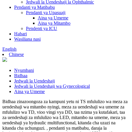
Jedwali la Uendeshaji la Ophthalmic
Pendanti ya Matibabu
Pendanti ya Upasuaji
Aina ya Umeme
Aina ya Mitambo
Pendenti ya ICU
Habari
Wasiliana nasi
English
Chinese
Nyumbani
Bidhaa
Jedwali la Uendeshaji
Jedwali la Uendeshaji wa Gynecological
Aina ya Umeme
Bidhaa zinazoongoza za kampuni yetu ni TS mfululizo wa meza za
uendeshaji wa mitambo nyingi, meza za uendeshaji wa umeme za
mfululizo wa TD, vioo vingi vya DD, taa nzima ya kutafakari, taa
za uendeshaji za mfululizo wa LED, mitambo na umeme, meza ya
uendeshaji ya hydraulic multifunctional, kitanda cha uzazi na
kitanda cha uchunguzi. , pendanti ya matibabu, daraja la