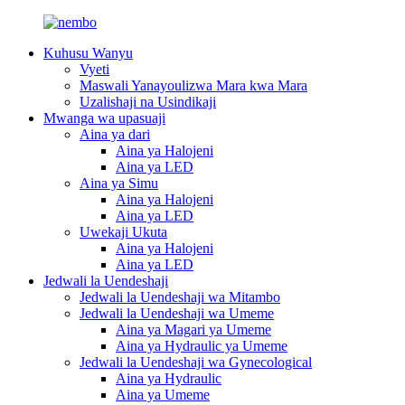
Kuhusu Wanyu
Vyeti
Maswali Yanayoulizwa Mara kwa Mara
Uzalishaji na Usindikaji
Mwanga wa upasuaji
Aina ya dari
Aina ya Halojeni
Aina ya LED
Aina ya Simu
Aina ya Halojeni
Aina ya LED
Uwekaji Ukuta
Aina ya Halojeni
Aina ya LED
Jedwali la Uendeshaji
Jedwali la Uendeshaji wa Mitambo
Jedwali la Uendeshaji wa Umeme
Aina ya Magari ya Umeme
Aina ya Hydraulic ya Umeme
Jedwali la Uendeshaji wa Gynecological
Aina ya Hydraulic
Aina ya Umeme