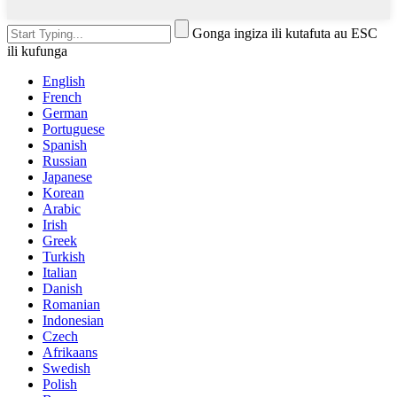
Gonga ingiza ili kutafuta au ESC
ili kufunga
English
French
German
Portuguese
Spanish
Russian
Japanese
Korean
Arabic
Irish
Greek
Turkish
Italian
Danish
Romanian
Indonesian
Czech
Afrikaans
Swedish
Polish