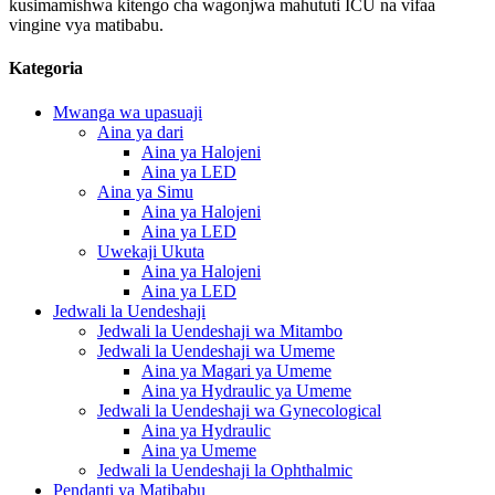
kusimamishwa kitengo cha wagonjwa mahututi ICU na vifaa
vingine vya matibabu.
Kategoria
Mwanga wa upasuaji
Aina ya dari
Aina ya Halojeni
Aina ya LED
Aina ya Simu
Aina ya Halojeni
Aina ya LED
Uwekaji Ukuta
Aina ya Halojeni
Aina ya LED
Jedwali la Uendeshaji
Jedwali la Uendeshaji wa Mitambo
Jedwali la Uendeshaji wa Umeme
Aina ya Magari ya Umeme
Aina ya Hydraulic ya Umeme
Jedwali la Uendeshaji wa Gynecological
Aina ya Hydraulic
Aina ya Umeme
Jedwali la Uendeshaji la Ophthalmic
Pendanti ya Matibabu