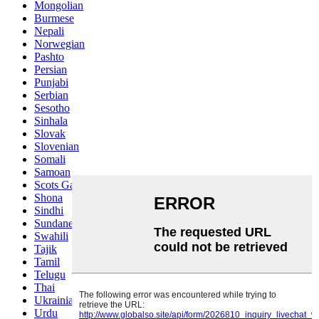
Mongolian
Burmese
Nepali
Norwegian
Pashto
Persian
Punjabi
Serbian
Sesotho
Sinhala
Slovak
Slovenian
Somali
Samoan
Scots Gaelic
Shona
Sindhi
Sundanese
Swahili
Tajik
Tamil
Telugu
Thai
Ukrainian
Urdu