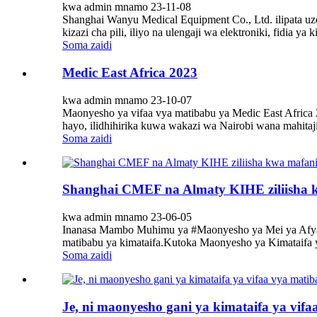
kwa admin mnamo 23-11-08
Shanghai Wanyu Medical Equipment Co., Ltd. ilipata u
kizazi cha pili, iliyo na ulengaji wa elektroniki, fidia ya 
Soma zaidi
Medic East Africa 2023
kwa admin mnamo 23-10-07
Maonyesho ya vifaa vya matibabu ya Medic East Africa 2
hayo, ilidhihirika kuwa wakazi wa Nairobi wana mahitaj
Soma zaidi
Shanghai CMEF na Almaty KIHE ziliisha k
kwa admin mnamo 23-06-05
Inanasa Mambo Muhimu ya #Maonyesho ya Mei ya Afya!Af
matibabu ya kimataifa.Kutoka Maonyesho ya Kimataifa 
Soma zaidi
Je, ni maonyesho gani ya kimataifa ya vi