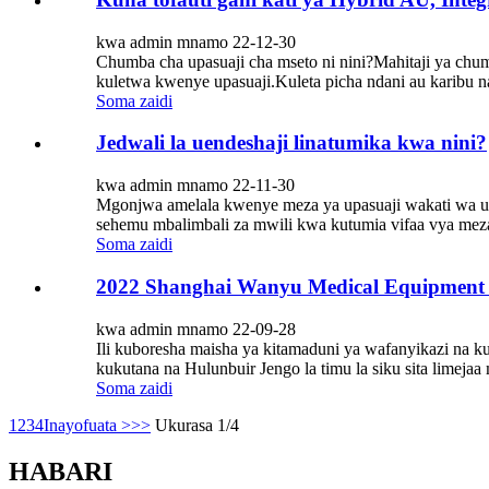
kwa admin mnamo 22-12-30
Chumba cha upasuaji cha mseto ni nini?Mahitaji ya chum
kuletwa kwenye upasuaji.Kuleta picha ndani au karibu na
Soma zaidi
Jedwali la uendeshaji linatumika kwa nini?
kwa admin mnamo 22-11-30
Mgonjwa amelala kwenye meza ya upasuaji wakati wa up
sehemu mbalimbali za mwili kwa kutumia vifaa vya meza y
Soma zaidi
2022 Shanghai Wanyu Medical Equipment Co
kwa admin mnamo 22-09-28
Ili kuboresha maisha ya kitamaduni ya wafanyikazi na ku
kukutana na Hulunbuir Jengo la timu la siku sita limejaa 
Soma zaidi
1
2
3
4
Inayofuata >
>>
Ukurasa 1/4
HABARI