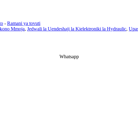
to
-
Ramani ya tovuti
Mkono Mmoja
,
Jedwali la Uendeshaji la Kielektroniki la Hydraulic
,
Upa
Whatsapp