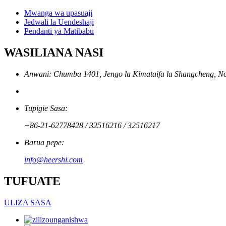
Mwanga wa upasuaji
Jedwali la Uendeshaji
Pendanti ya Matibabu
WASILIANA NASI
Anwani: Chumba 1401, Jengo la Kimataifa la Shangcheng, N
Tupigie Sasa:
+86-21-62778428 / 32516216 / 32516217
Barua pepe:
info@heershi.com
TUFUATE
ULIZA SASA