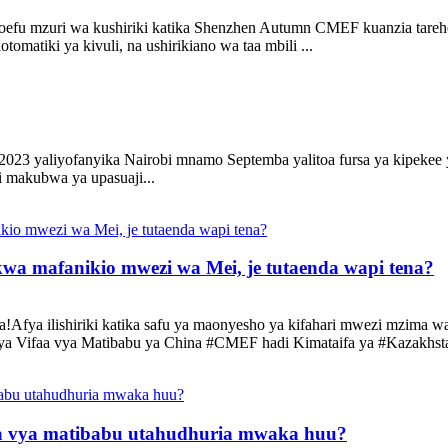
zoefu mzuri wa kushiriki katika Shenzhen Autumn CMEF kuanzia tareh
kiotomatiki ya kivuli, na ushirikiano wa taa mbili ...
023 yaliyofanyika Nairobi mnamo Septemba yalitoa fursa ya kipekee ya
i makubwa ya upasuaji...
wa mafanikio mwezi wa Mei, je tutaenda wapi tena?
ya ilishiriki katika safu ya maonyesho ya kifahari mwezi mzima wa 
ya Vifaa vya Matibabu ya China #CMEF hadi Kimataifa ya #Kazakhsta
faa vya matibabu utahudhuria mwaka huu?