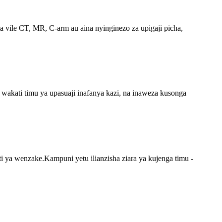
 vile CT, MR, C-arm au aina nyinginezo za upigaji picha,
kati timu ya upasuaji inafanya kazi, na inaweza kusonga
ti ya wenzake.Kampuni yetu ilianzisha ziara ya kujenga timu -