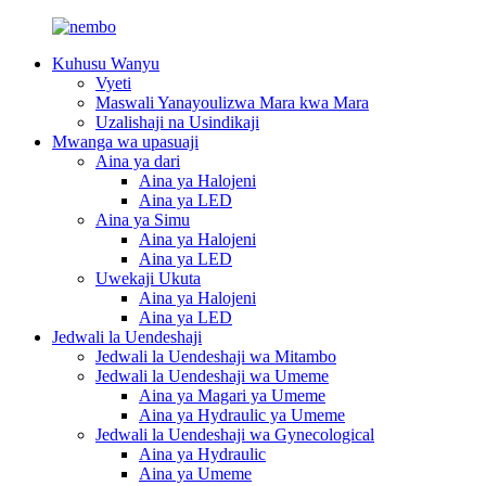
Kuhusu Wanyu
Vyeti
Maswali Yanayoulizwa Mara kwa Mara
Uzalishaji na Usindikaji
Mwanga wa upasuaji
Aina ya dari
Aina ya Halojeni
Aina ya LED
Aina ya Simu
Aina ya Halojeni
Aina ya LED
Uwekaji Ukuta
Aina ya Halojeni
Aina ya LED
Jedwali la Uendeshaji
Jedwali la Uendeshaji wa Mitambo
Jedwali la Uendeshaji wa Umeme
Aina ya Magari ya Umeme
Aina ya Hydraulic ya Umeme
Jedwali la Uendeshaji wa Gynecological
Aina ya Hydraulic
Aina ya Umeme