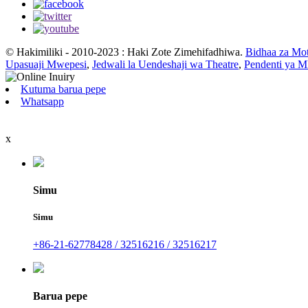
© Hakimiliki - 2010-2023 : Haki Zote Zimehifadhiwa.
Bidhaa za Mo
Upasuaji Mwepesi
,
Jedwali la Uendeshaji wa Theatre
,
Pendenti ya 
Kutuma barua pepe
Whatsapp
x
Simu
Simu
+86-21-62778428 / 32516216 / 32516217
Barua pepe