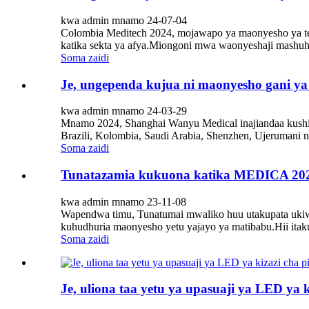
kwa admin mnamo 24-07-04
Colombia Meditech 2024, mojawapo ya maonyesho ya tek
katika sekta ya afya.Miongoni mwa waonyeshaji mashuhu
Soma zaidi
Je, ungependa kujua ni maonyesho gani 
kwa admin mnamo 24-03-29
Mnamo 2024, Shanghai Wanyu Medical inajiandaa kushiri
Brazili, Kolombia, Saudi Arabia, Shenzhen, Ujerumani n
Soma zaidi
Tunatazamia kukuona katika MEDICA 202
kwa admin mnamo 23-11-08
Wapendwa timu, Tunatumai mwaliko huu utakupata ukiw
kuhudhuria maonyesho yetu yajayo ya matibabu.Hii itak
Soma zaidi
Je, uliona taa yetu ya upasuaji ya LED ya