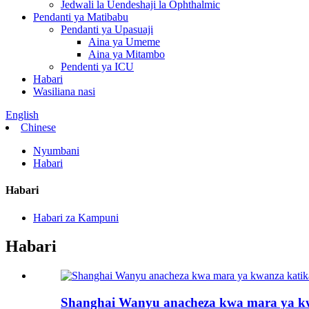
Jedwali la Uendeshaji la Ophthalmic
Pendanti ya Matibabu
Pendanti ya Upasuaji
Aina ya Umeme
Aina ya Mitambo
Pendenti ya ICU
Habari
Wasiliana nasi
English
Chinese
Nyumbani
Habari
Habari
Habari za Kampuni
Habari
Shanghai Wanyu anacheza kwa mara ya kwa