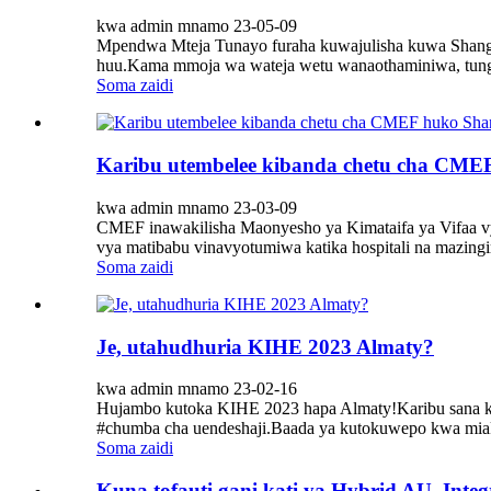
kwa admin mnamo 23-05-09
Mpendwa Mteja Tunayo furaha kuwajulisha kuwa Shangha
huu.Kama mmoja wa wateja wetu wanaothaminiwa, tunge
Soma zaidi
Karibu utembelee kibanda chetu cha CMEF
kwa admin mnamo 23-03-09
CMEF inawakilisha Maonyesho ya Kimataifa ya Vifaa vya
vya matibabu vinavyotumiwa katika hospitali na mazingir
Soma zaidi
Je, utahudhuria KIHE 2023 Almaty?
kwa admin mnamo 23-02-16
Hujambo kutoka KIHE 2023 hapa Almaty!Karibu sana ku
#chumba cha uendeshaji.Baada ya kutokuwepo kwa miaka
Soma zaidi
Kuna tofauti gani kati ya Hybrid AU, Integ