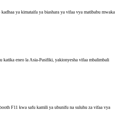
adhaa ya kimataifa ya biashara ya vifaa vya matibabu mwaka
tika eneo la Asia-Pasifiki, yakionyesha vifaa mbalimbali
th F11 kwa safu kamili ya ubunifu na suluhu za vifaa vya