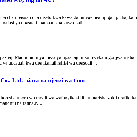
ba cha upasuaji cha mseto kwa kawaida hutegemea upigaji picha, kama
 nafasi ya upasuaji inamaanisha kuwa pati ...
asuaji.Madhumuni ya meza ya upasuaji ni kumweka mgonjwa mahali wa
a upasuaji kwa upatikanaji rahisi wa upasuaji ...
., Ltd. -ziara ya ujenzi wa timu
boresha ubora wa mwili wa wafanyikazi.Ili kuimarisha zaidi urafiki ka
maudhui na ratiba.Ni...