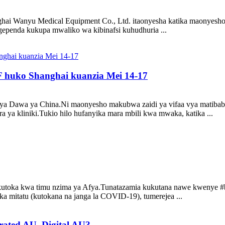
i Wanyu Medical Equipment Co., Ltd. itaonyesha katika maonyesho k
penda kukupa mwaliko wa kibinafsi kuhudhuria ...
 huko Shanghai kuanzia Mei 14-17
 Dawa ya China.Ni maonyesho makubwa zaidi ya vifaa vya matibabu ka
a ya kliniki.Tukio hilo hufanyika mara mbili kwa mwaka, katika ...
toka kwa timu nzima ya Afya.Tunatazamia kukutana nawe kwenye #boo
 mitatu (kutokana na janga la COVID-19), tumerejea ...
rated AU, Digital AU?